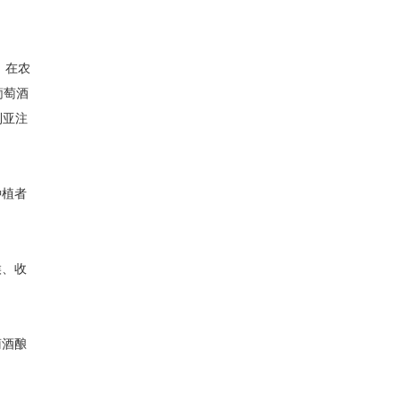
，在农
亚葡萄酒
利亚注
种植者
候、收
萄酒酿